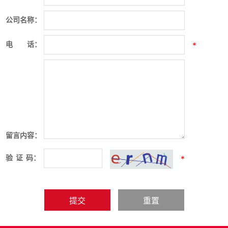
公司名称：
电 话：
*
留言内容：
验
证
码：
*
提交
重置